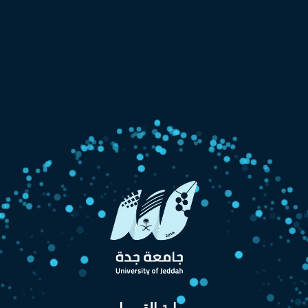
بــوابة القبــول